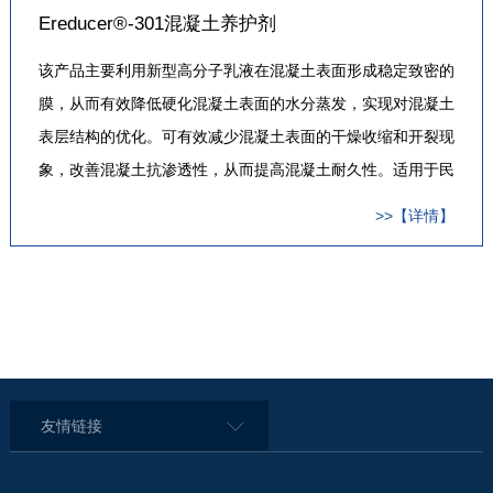
Ereducer®-301混凝土养护剂
该产品主要利用新型高分子乳液在混凝土表面形成稳定致密的
膜，从而有效降低硬化混凝土表面的水分蒸发，实现对混凝土
表层结构的优化。可有效减少混凝土表面的干燥收缩和开裂现
象，改善混凝土抗渗透性，从而提高混凝土耐久性。适用于民
用、工业建筑、公路、桥梁、机场、广场等工程的新拌混凝土
>>【详情】
板和墙、预制构件、喷射混凝土或其它新浇混凝土表面的养
护，可取代浇水养护…
友情链接